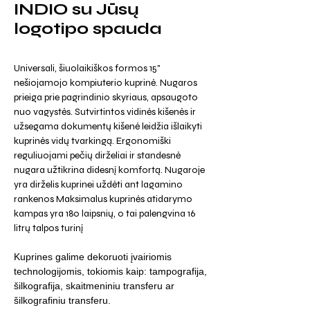
INDIO su Jūsų
logotipo spauda
Universali, šiuolaikiškos formos 15"
nešiojamojo kompiuterio kuprinė. Nugaros
prieiga prie pagrindinio skyriaus, apsaugoto
nuo vagystės. Sutvirtintos vidinės kišenės ir
užsegama dokumentų kišenė leidžia išlaikyti
kuprinės vidų tvarkingą. Ergonomiški
reguliuojami pečių dirželiai ir standesnė
nugara užtikrina didesnį komfortą. Nugaroje
yra dirželis kuprinei uždėti ant lagamino
rankenos Maksimalus kuprinės atidarymo
kampas yra 180 laipsnių, o tai palengvina 16
litrų talpos turinį
Kuprines galime dekoruoti įvairiomis
technologijomis, tokiomis kaip: tampografija,
šilkografija, skaitmeniniu transferu ar
šilkografiniu transferu.