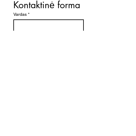
Kontaktinė forma
Vardas
*
El. paštas
*
Telefono numeris
Žinutė (Paminėkite prekės
pavadinimą)
SIŲSTI