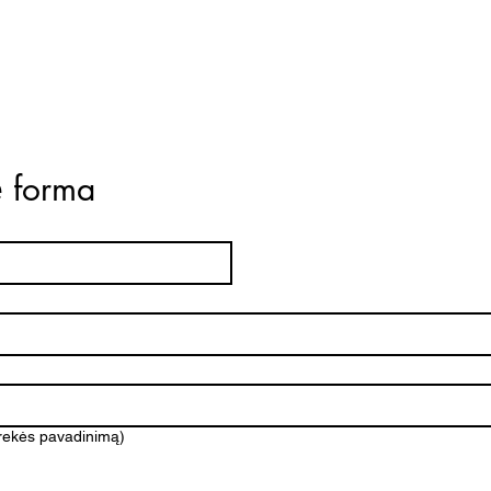
ė forma
prekės pavadinimą)