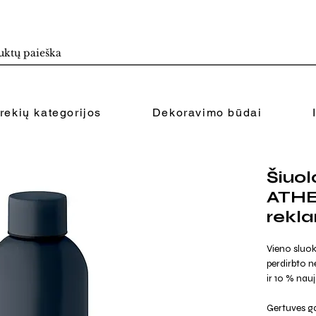
rekių kategorijos
Dekoravimo būdai
Šiuol
ATHE
rekl
Vieno sluo
perdirbto n
ir 10 % nau
Gertuves ga