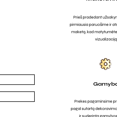
Prieš pradedant užsak
pirmiausia paruošime ir at
maketą, kad matytumėte t
vizualizaciją
Gamyb
Prekes pagaminsime pro
pagal sutartą dekoravimo
ir suderintą gamybos