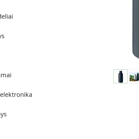
eliai
ys
amai
 elektronika
ys