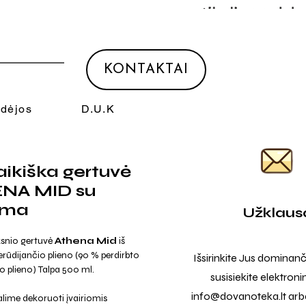
KONTAKTAI
Idėjos
D.U.K
aikiška gertuvė
NA MID su
ama
Užklaus
ksnio gertuvė
Athena Mid
iš
erūdijančio plieno (90 % perdirbto
Išsirinkite Jus dominanč
jo plieno) Talpa 500 ml.
susisiekite elektroni
info@dovanoteka.lt
arba
lime dekoruoti įvairiomis