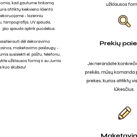
jomis, kad gautume tinkamą
užklausos for
uris atitiktų kiekvieno kliento
Dekoruojame - lazeriniu
, tampografija, UV spauda,
a, 360 spauda aplink puodelius.
asiteirauti dėl dekoravimo
Prekių pai
 kainos, maketavimo paslaugų -
mis susisiekti el. paštu, telefonu,
ykte užklausos formą ir su Jumis
Jei nerandate konkreči
e kuo skubiau!
prekės, mūsų komanda p
prekes, kurios atitiktų v
lūkesčius.
Maketavi