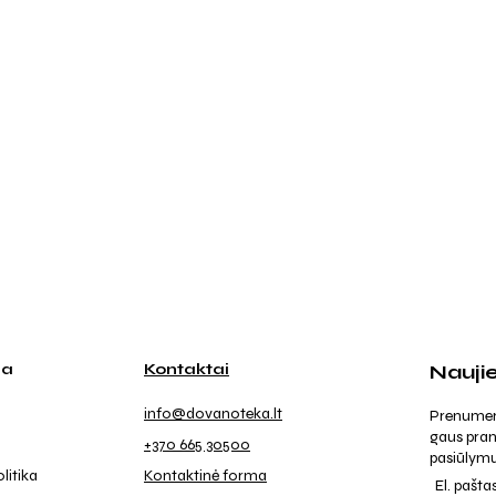
ja
Kontaktai
Nauji
info@dovanoteka.lt
Prenumeruo
gaus pran
+370 665 30500
pasiūlymu
litika
Kontaktinė forma
El. pašta