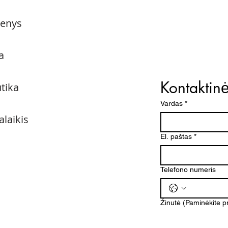
menys
a
Kontaktin
utika
Vardas
*
alaikis
El. paštas
*
Telefono numeris
Žinutė (Paminėkite 