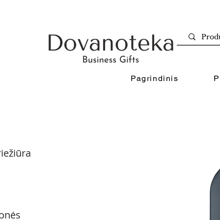
Pagrindinis
P
iežiūra
onės