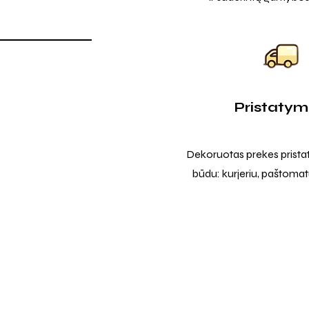
Pristaty
Dekoruotas prekes prista
būdu: kurjeriu, paštomatu