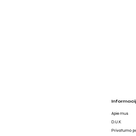
Informaci
Apie mus
D.U.K
Privatumo po