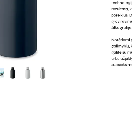
technologi
rezultatą, k
poreikius. 
graviravimu
šilkografij
Norėdami p
galimybių,
galite su mu
arba užpild
susisieksim