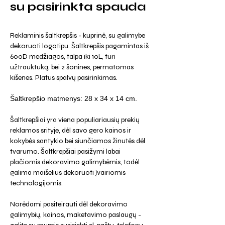
su pasirinkta spauda
Reklaminis šaltkrepšis - kuprinė, su galimybe
dekoruoti logotipu. Šaltkrepšis pagamintas iš
600D medžiagos, talpa iki 10L, turi
užtrauktuką, bei 2 šonines, permatomas
kišenes. Platus spalvų pasirinkimas.
Šaltkrepšio matmenys: 28 x 34 x 14 cm.
Šaltkrepšiai yra viena populiariausių prekių
reklamos srityje, dėl savo gero kainos ir
kokybės santykio bei siunčiamos žinutės dėl
tvarumo. Šaltkrepšiai pasižymi labai
plačiomis dekoravimo galimybėmis, todėl
galima maišelius dekoruoti įvairiomis
technologijomis.
Norėdami pasiteirauti dėl dekoravimo
galimybių, kainos, maketavimo paslaugų -