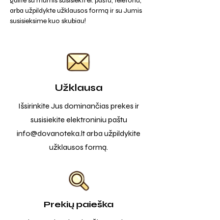
galite su mumis susisiekti el. paštu, telefonu,
arba užpildykte užklausos formą ir su Jumis
susisieksime kuo skubiau!
Užklausa
Išsirinkite Jus dominančias prekes ir
susisiekite elektroniniu paštu
info@dovanoteka.lt
arba užpildykite
užklausos formą.
Prekių paieška