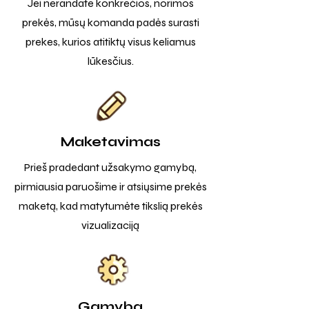
Jei nerandate konkrečios, norimos
prekės, mūsų komanda padės surasti
prekes, kurios atitiktų visus keliamus
lūkesčius.
Maketavimas
Prieš pradedant užsakymo gamybą,
pirmiausia paruošime ir atsiųsime prekės
maketą, kad matytumėte tikslią prekės
vizualizaciją
Gamyba